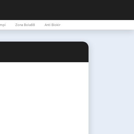
impi
Zona Bola88
Anti Blokir