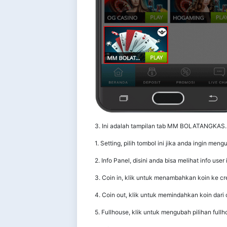
3. Ini adalah tampilan tab MM BOLATANGKAS. 
1. Setting, pilih tombol ini jika anda ingin m
2. Info Panel, disini anda bisa melihat info use
3. Coin in, klik untuk menambahkan koin ke cr
4. Coin out, klik untuk memindahkan koin dari
5. Fullhouse, klik untuk mengubah pilihan full