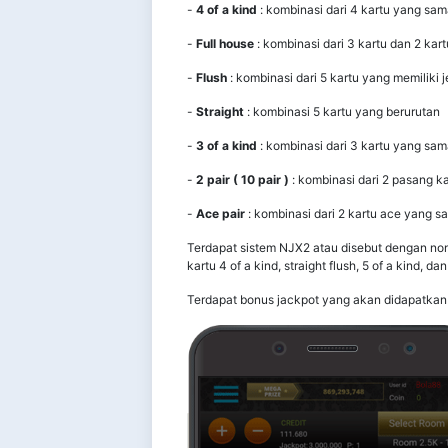
-
4 of a kind
: kombinasi dari 4 kartu yang sa
-
Full house
: kombinasi dari 3 kartu dan 2 ka
-
Flush
: kombinasi dari 5 kartu yang memiliki 
-
Straight
: kombinasi 5 kartu yang berurutan
-
3 of a kind
: kombinasi dari 3 kartu yang sa
-
2 pair ( 10 pair )
: kombinasi dari 2 pasang k
-
Ace pair
: kombinasi dari 2 kartu ace yang s
Terdapat sistem NJX2 atau disebut dengan non jo
kartu 4 of a kind, straight flush, 5 of a kind, dan
Terdapat bonus jackpot yang akan didapatkan