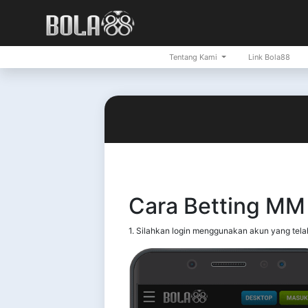
Tentang Kami
Link Bola88
Cara Betting MM
1. Silahkan login menggunakan akun yang telah