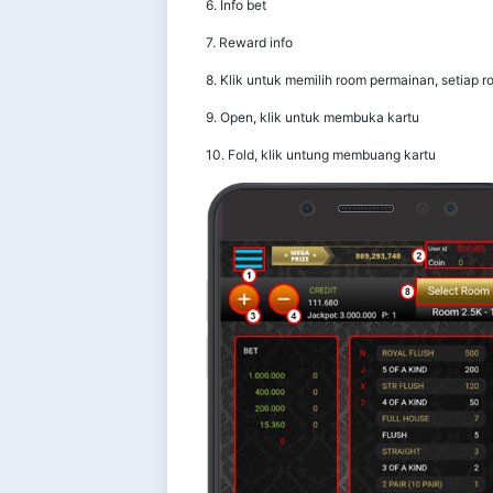
6. Info bet
7. Reward info
8. Klik untuk memilih room permainan, setiap 
9. Open, klik untuk membuka kartu
10. Fold, klik untung membuang kartu